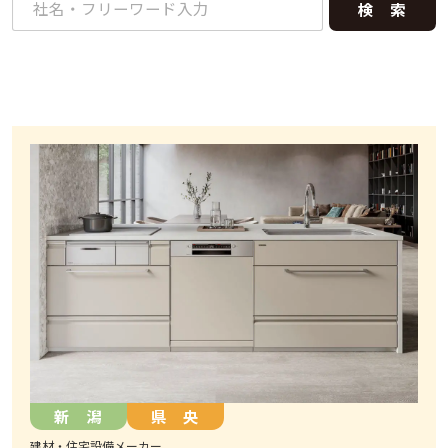
ー
ワ
ー
ド
新 潟
県 央
建材・住宅設備メーカー