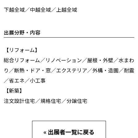
下越全域／中越全域／上越全域
出展分野・内容
【リフォーム】
総合リフォーム／リノベーション／屋根・外壁／水まわ
り／断熱・ドア・窓／エクステリア／外構・造園／耐震
／省エネ／小工事
【新築】
注文設計住宅／規格住宅／分譲住宅
« 出展者一覧に戻る