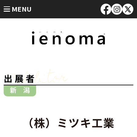
MENU
Exhibitor
出展者
新 潟
（株）ミツキ工業