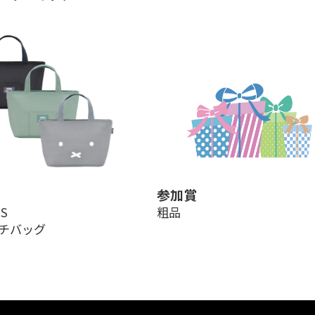
参加賞
S
粗品
チバッグ