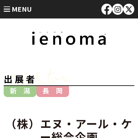
MENU
Exhibitor
出展者
新 潟
長 岡
（株）エヌ・アール・ケ
ー総合企画