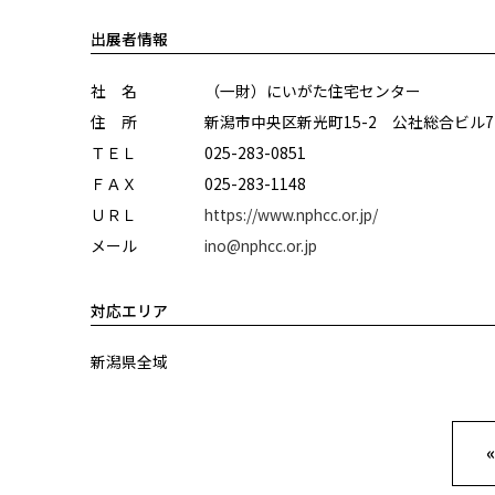
出展者情報
社 名
（一財）にいがた住宅センター
住 所
新潟市中央区新光町15-2 公社総合ビル7
ＴＥＬ
025-283-0851
ＦＡＸ
025-283-1148
ＵＲＬ
https://www.nphcc.or.jp/
メール
ino@nphcc.or.jp
対応エリア
新潟県全域