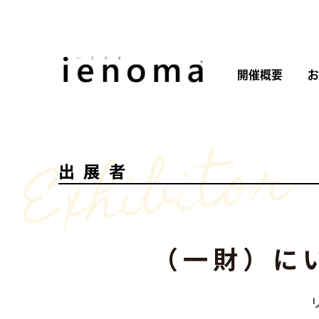
開催概要
お
Exhibitor
出展者
（一財）に