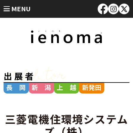
MENU
Exhibitor
出展者
長 岡
新 潟
上 越
新発田
三菱電機住環境システム
ズ（株）