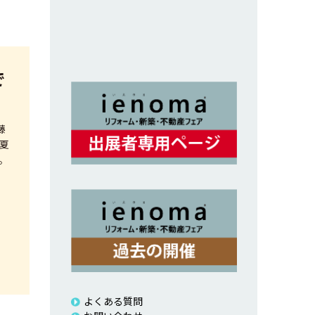
で
藤
、夏
。
よくある質問